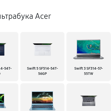
ьтрабука Acer
14-54T-
Swift 5 SF514-54T-
Swift 3 SF314-57-
D
56GP
55TW