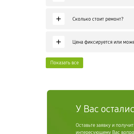
+
Сколько стоит ремонт?
+
Цена фиксируется или може
Показать все
У Вас остали
Оставьте заявку и получи
интересующему Вас вопр