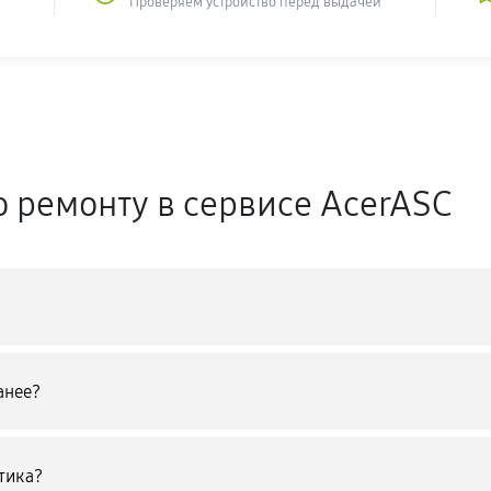
Проверяем устройство перед выдачей
о ремонту в сервисе AcerASC
анее?
тика?