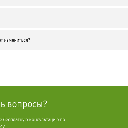
т измениться?
сь вопросы?
те бесплатную консультацию по
осу