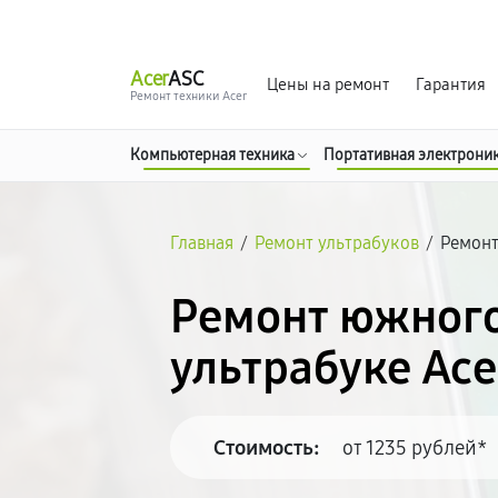
г. Москва
Ежедневно, с 08:00 до 23:00
Acer
ASC
Цены на ремонт
Гарантия
Ремонт техники Acer
Компьютерная техника
Портативная электрони
Главная
/
Ремонт ультрабуков
/
Ремонт
Ремонт южного
ультрабуке Ace
Стоимость:
от 1235 рублей*