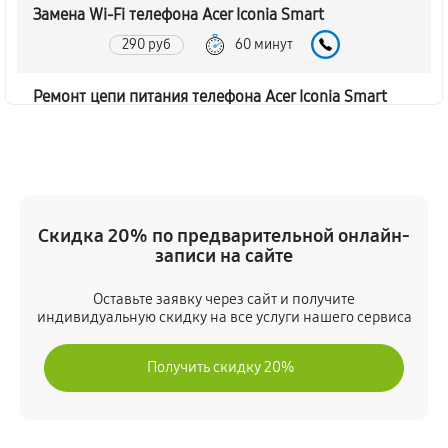
Замена Wi-Fi телефона Acer Iconia Smart
290 руб
60 минут
Ремонт цепи питания телефона Acer Iconia Smart
1430 руб
60 минут
Замена USB порта телефона Acer Iconia Smart
330 руб
60 минут
Скидка 20% по предварительной онлайн-
записи на сайте
Замена камеры телефона Acer Iconia Smart
360 руб
30 минут
Оставьте заявку через сайт и получите
индивидуальную скидку на все услуги нашего сервиса
Замена кнопки включения
Получить скидку 20%
490 руб
60 минут
Замена корпуса телефона Acer Iconia Smart