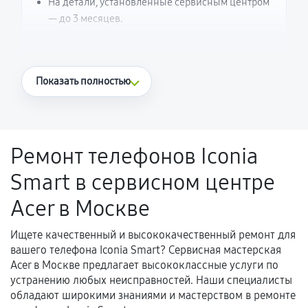
На детали, установленные сервисным центром
— до 3 месяцев.
Что считается гарантийным случаем
Показать полностью
Повторное возникновение неисправности,
напрямую связанной с выполненным
ремонтом.
Ремонт телефонов Iconia
Поломка установленной детали при
Smart в сервисном центре
нормальной эксплуатации в течение
гарантийного срока.
Acer в Москве
Несоответствие комплектующей заявленным
техническим характеристикам.
Ищете качественный и высококачественный ремонт для
вашего телефона Iconia Smart? Сервисная мастерская
Acer в Москве предлагает высококлассные услуги по
устранению любых неисправностей. Наши специалисты
Документы для подтверждения
обладают широкими знаниями и мастерством в ремонте
гарантии