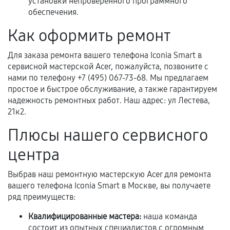
установки непроверенного программного
обеспечения.
Нарушение правил эксплуатации,
механические повреждения, попадание влаги,
Как оформить ремонт
перегрев, коррозия.
Для заказа ремонта вашего телефона Iconia Smart в
Самостоятельный ремонт или вмешательство
сервисной мастерской Acer, пожалуйста, позвоните с
третьих лиц.
нами по телефону +7 (495) 067-73-68. Мы предлагаем
Естественный износ деталей, если иное не
простое и быстрое обслуживание, а также гарантируем
предусмотрено отдельно.
надежность ремонтных работ. Наш адрес: ул Лестева,
21к2.
Обращение после окончания гарантийного
срока.
Плюсы нашего сервисного
Программные сбои, если это не указано в
центра
отдельных условиях.
Выбрав наш ремонтную мастерскую Acer для ремонта
вашего телефона Iconia Smart в Москве, вы получаете
ряд преимуществ:
Если комплектующие куплены
самостоятельно
Квалифицированные мастера:
наша команда
состоит из опытных специалистов с огромным