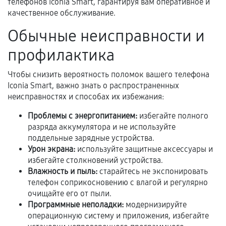
телефонов Iconia Smart, гарантируя вам оперативное и
качественное обслуживание.
Гарантийный талон.
Обычные неисправности и
Акт выполненных работ с датой, перечнем
услуг и сроком гарантии.
профилактика
Документы на установленные комплектующие
Чтобы снизить вероятность поломок вашего телефона
и кассовый чек.
Iconia Smart, важно знать о распространенных
неисправностях и способах их избежания:
Проблемы с энергопитанием:
избегайте полного
Расширенная гарантия
разряда аккумулятора и не используйте
поддельные зарядные устройства.
В некоторых случаях возможно оформление
Урон экрана:
используйте защитные аксессуары и
расширенной гарантии. Стоимость, сроки и
избегайте столкновений устройства.
условия продления согласовываются отдельно и
Влажность и пыль:
старайтесь не экспонировать
фиксируются в документах.
телефон соприкосновению с влагой и регулярно
очищайте его от пыли.
Программные неполадки:
модернизируйте
операционную систему и приложения, избегайте
Когда гарантия не действует