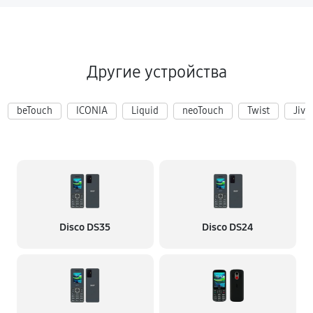
Другие устройства
beTouch
ICONIA
Liquid
neoTouch
Twist
Jive
Disco DS35
Disco DS24