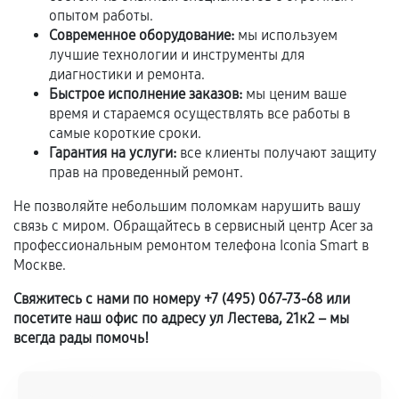
Гарантия на выполненные работы может
опытом работы.
сохраняться полностью или частично, если
Современное оборудование:
мы используем
соблюдены следующие условия:
лучшие технологии и инструменты для
Предоставленные детали подходят по
диагностики и ремонта.
техническим параметрам и не имеют внешних
Быстрое исполнение заказов:
мы ценим ваше
время и стараемся осуществлять все работы в
дефектов.
самые короткие сроки.
Установка была выполнена нашим сервисным
Гарантия на услуги:
все клиенты получают защиту
центром.
прав на проведенный ремонт.
При этом гарантия на сами комплектующие
Не позволяйте небольшим поломкам нарушить вашу
остается на стороне производителя или
связь с миром. Обращайтесь в сервисный центр Acer за
продавца. За качество сторонних деталей
профессиональным ремонтом телефона Iconia Smart в
сервисный центр ответственности не несет.
Москве.
Свяжитесь с нами по номеру +7 (495) 067-73-68 или
посетите наш офис по адресу ул Лестева, 21к2 – мы
всегда рады помочь!