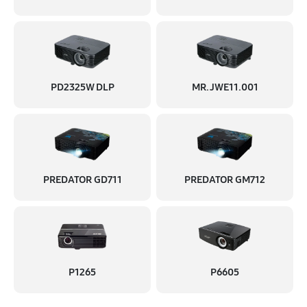
PD2325W DLP
MR.JWE11.001
PREDATOR GD711
PREDATOR GM712
P1265
P6605