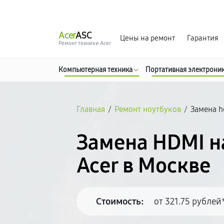
г. Москва
Ежедневно, с 08:00 до 23:00
Acer
ASC
Цены на ремонт
Гарантия
Ремонт техники Acer
Компьютерная техника
Портативная электрони
Главная
/
Ремонт ноутбуков
/
Замена 
Замена HDMI н
Acer в Москве
Стоимость:
от 321.75 рублей