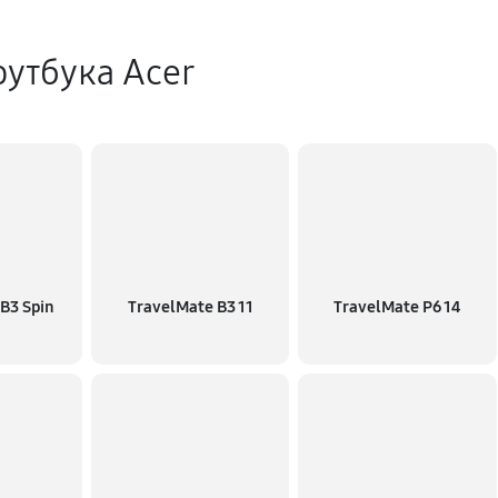
утбука Acer
B3 Spin
TravelMate B3 11
TravelMate P6 14