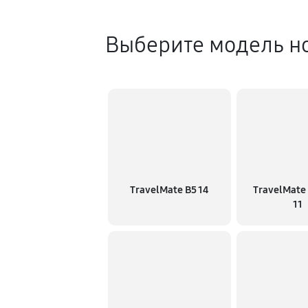
Выберите модель но
TravelMate B5 14
TravelMate 
11