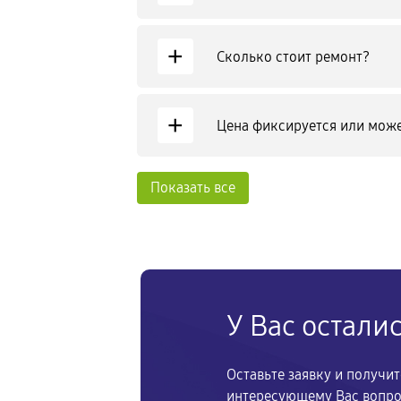
+
Сколько стоит ремонт?
+
Цена фиксируется или може
Показать все
У Вас остали
Оставьте заявку и получи
интересующему Вас вопр