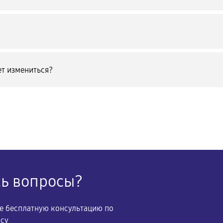
т измениться?
сь вопросы?
те бесплатную консультацию по
осу