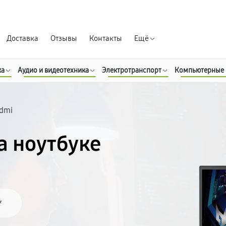
Гарантия д
Доставка
Отзывы
Контакты
Ещё
ка
Аудио и видеотехника
Электротранспорт
Компьютерные
hdmi
а ноутбуке
*