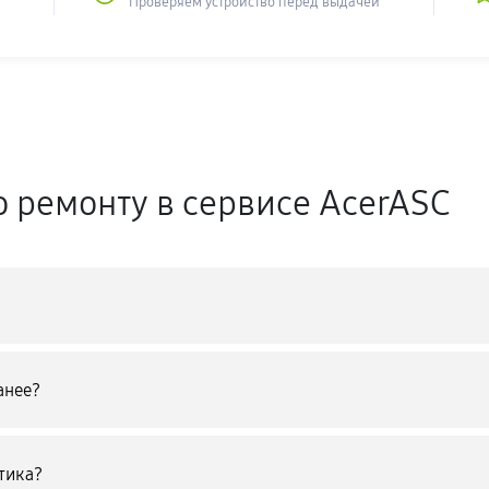
Проверяем устройство перед выдачей
о ремонту в сервисе AcerASC
анее?
тика?