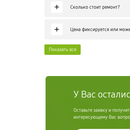
+
Сколько стоит ремонт?
+
Цена фиксируется или може
Показать все
У Вас остали
Оставьте заявку и получи
интересующему Вас вопр