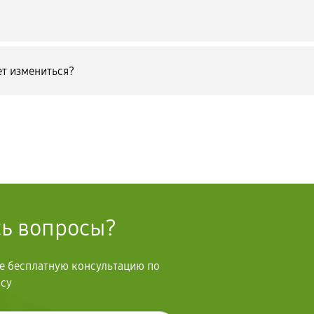
т измениться?
сь вопросы?
те бесплатную консультацию по
осу