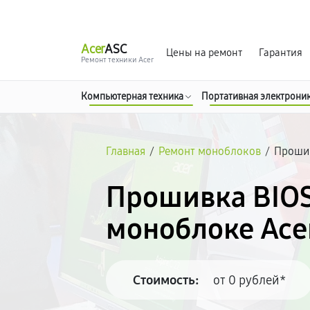
г. Москва
Ежедневно, с 08:00 до 23:00
Acer
ASC
Цены на ремонт
Гарантия
Ремонт техники Acer
Компьютерная техника
Портативная электрони
Главная
/
Ремонт моноблоков
/
Прошив
Прошивка BIOS
моноблоке Ace
Стоимость:
от 0 рублей*