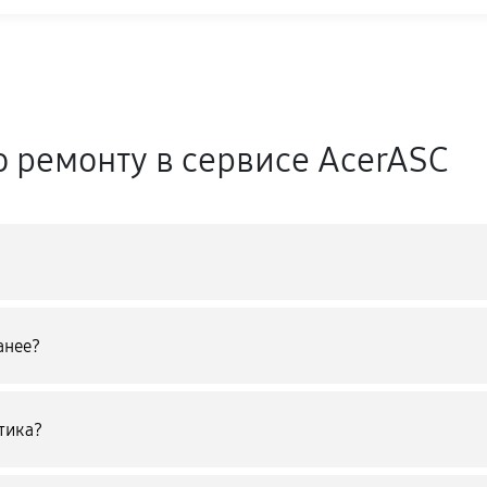
о ремонту в сервисе AcerASC
анее?
тика?