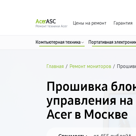
г. Москва
Ежедневно, с 08:00 до 23:00
Acer
ASC
Цены на ремонт
Гарантия
Ремонт техники Acer
Компьютерная техника
Портативная электрони
Главная
/
Ремонт мониторов
/
Прошивк
Прошивка бло
управления на
Acer в Москве