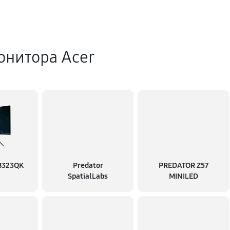
онитора Acer
XB323QK
Predator
PREDATOR Z57
SpatialLabs
MINILED