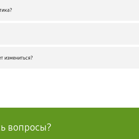
тика?
т измениться?
сь вопросы?