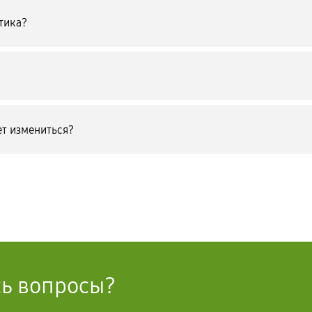
тика?
т измениться?
сь вопросы?