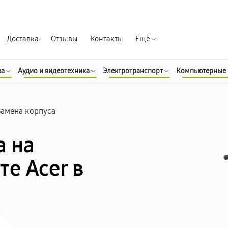
Гарантия д
Доставка
Отзывы
Контакты
Ещё
ка
Аудио и видеотехника
Электротранспорт
Компьютерные
Замена корпуса
а на
е Acer в