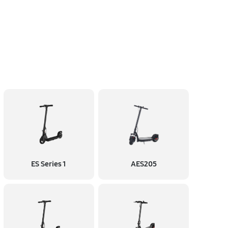
ES Series 1
AES205