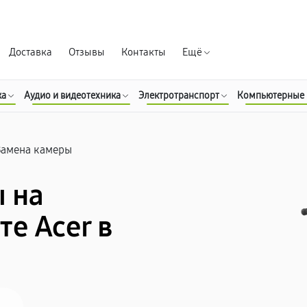
Гарантия д
Доставка
Отзывы
Контакты
Ещё
ка
Аудио и видеотехника
Электротранспорт
Компьютерные
Замена камеры
 на
е Acer в