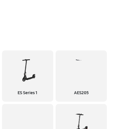
ES Series 1
AES205