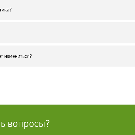
тика?
т измениться?
сь вопросы?