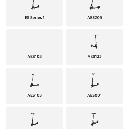
ES Series 1
AES205
AES103
AES133
AES103
AES001