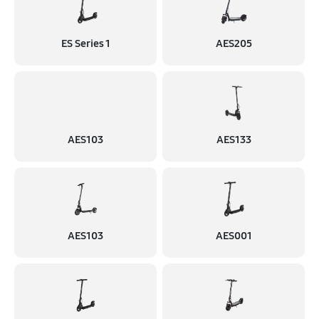
ES Series 1
AES205
AES103
AES133
AES103
AES001